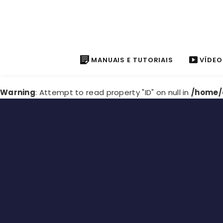
MANUAIS E TUTORIAIS
VÍDEO
Warning
: Attempt to read property "ID" on null in
/home/