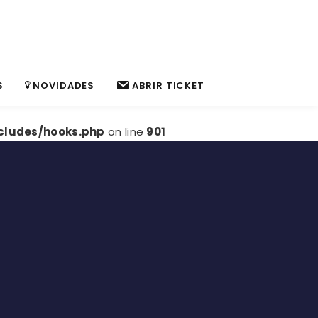
S
NOVIDADES
ABRIR TICKET
cludes/hooks.php
on line
901