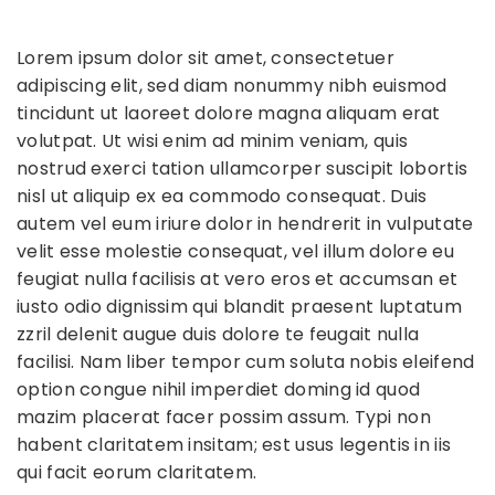
Lorem ipsum dolor sit amet, consectetuer
adipiscing elit, sed diam nonummy nibh euismod
tincidunt ut laoreet dolore magna aliquam erat
volutpat. Ut wisi enim ad minim veniam, quis
nostrud exerci tation ullamcorper suscipit lobortis
nisl ut aliquip ex ea commodo consequat. Duis
autem vel eum iriure dolor in hendrerit in vulputate
velit esse molestie consequat, vel illum dolore eu
feugiat nulla facilisis at vero eros et accumsan et
iusto odio dignissim qui blandit praesent luptatum
zzril delenit augue duis dolore te feugait nulla
facilisi. Nam liber tempor cum soluta nobis eleifend
option congue nihil imperdiet doming id quod
mazim placerat facer possim assum. Typi non
habent claritatem insitam; est usus legentis in iis
qui facit eorum claritatem.