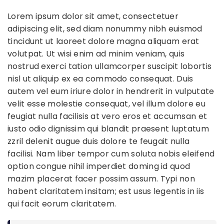
Lorem ipsum dolor sit amet, consectetuer
adipiscing elit, sed diam nonummy nibh euismod
tincidunt ut laoreet dolore magna aliquam erat
volutpat. Ut wisi enim ad minim veniam, quis
nostrud exerci tation ullamcorper suscipit lobortis
nisl ut aliquip ex ea commodo consequat. Duis
autem vel eum iriure dolor in hendrerit in vulputate
velit esse molestie consequat, vel illum dolore eu
feugiat nulla facilisis at vero eros et accumsan et
iusto odio dignissim qui blandit praesent luptatum
zzril delenit augue duis dolore te feugait nulla
facilisi. Nam liber tempor cum soluta nobis eleifend
option congue nihil imperdiet doming id quod
mazim placerat facer possim assum. Typi non
habent claritatem insitam; est usus legentis in iis
qui facit eorum claritatem.