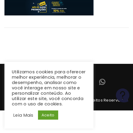
Utilizamos cookies para oferecer
melhor experiência, melhorar o
desempenho, analisar como
você interage em nosso site e
personalizar conteúdo. Ao
utilizar este site, você concorda
Copyright 2026 climba.com.br. Todos os Direitos Reservados
com o uso de cookies.
Leia Mais
Aceito