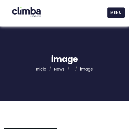
MENU
image
Inicio
/
News
/
/
image