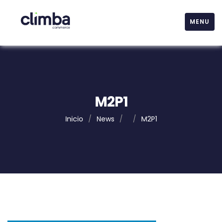
MENU
M2P1
Inicio
/
News
/
/
M2P1