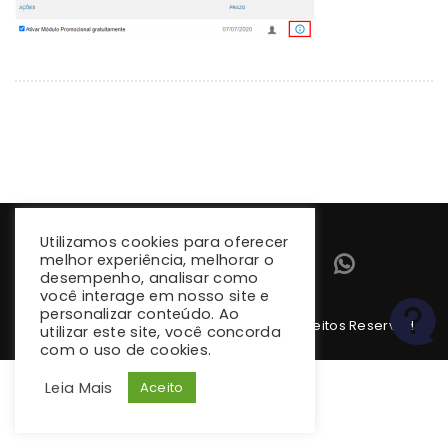
Utilizamos cookies para oferecer
melhor experiência, melhorar o
desempenho, analisar como
você interage em nosso site e
personalizar conteúdo. Ao
Copyright 2026 climba.com.br. Todos os Direitos Reservados
utilizar este site, você concorda
com o uso de cookies.
Leia Mais
Aceito