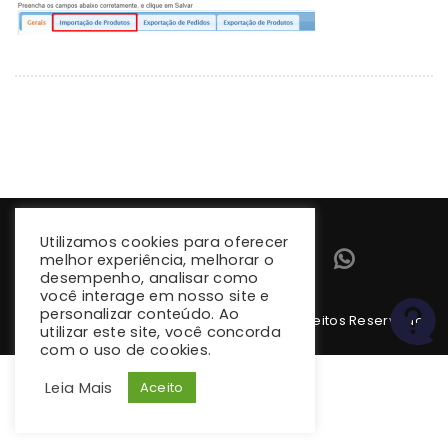
Utilizamos cookies para oferecer
melhor experiência, melhorar o
desempenho, analisar como
você interage em nosso site e
personalizar conteúdo. Ao
Copyright 2026 climba.com.br. Todos os Direitos Reservados
utilizar este site, você concorda
com o uso de cookies.
Leia Mais
Aceito