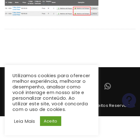
Utilizamos cookies para oferecer
melhor experiência, melhorar o
desempenho, analisar como
você interage em nosso site e
personalizar conteúdo. Ao
utilizar este site, você concorda
Copyright 2026 climba.com.br. Todos os Direitos Reservados
com o uso de cookies.
Leia Mais
Aceito