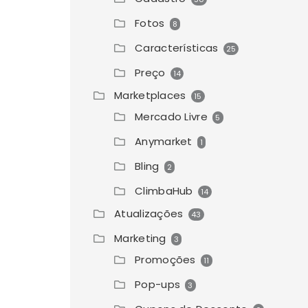
Fotos
8
Características
25
Preço
14
Marketplaces
15
Mercado Livre
5
Anymarket
1
Bling
2
ClimbaHub
14
Atualizações
43
Marketing
3
Promoções
11
Pop-ups
3