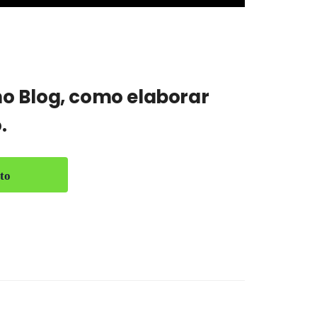
no Blog
, como elaborar
.
to