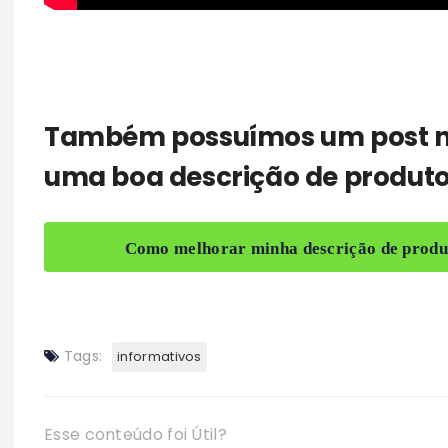
Também possuímos um
post 
uma boa descrição de produto
Como melhorar minha descrição de produ
Tags:
informativos
Esse conteúdo foi Útil?