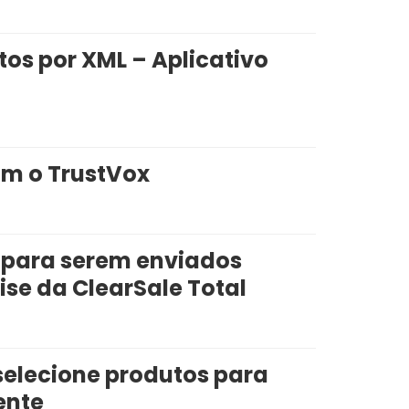
os por XML – Aplicativo
om o TrustVox
 para serem enviados
se da ClearSale Total
selecione produtos para
ente