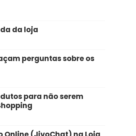
da da loja
façam perguntas sobre os
odutos para não serem
Shopping
 Online (JivoChat) na Loja