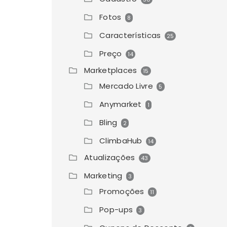
Fotos
8
Características
25
Preço
14
Marketplaces
15
Mercado Livre
5
Anymarket
1
Bling
2
ClimbaHub
14
Atualizações
43
Marketing
3
Promoções
11
Pop-ups
3