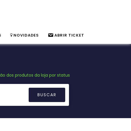
S
NOVIDADES
ABRIR TICKET
ão dos produtos da loja por status