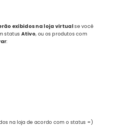
rão exibidos na loja virtual
se você
m status
Ativo
, ou os produtos com
var
:
bidos na loja de acordo com o status =)