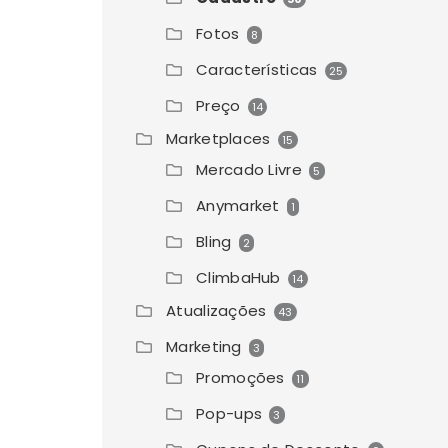
Fotos
8
Características
25
Preço
14
Marketplaces
15
Mercado Livre
5
Anymarket
1
Bling
2
ClimbaHub
14
Atualizações
43
Marketing
3
Promoções
11
Pop-ups
3