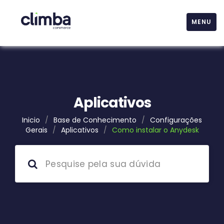
MENU
Aplicativos
Inicio
/
Base de Conhecimento
/
Configurações
Gerais
/
Aplicativos
/
Como instalar o Anydesk