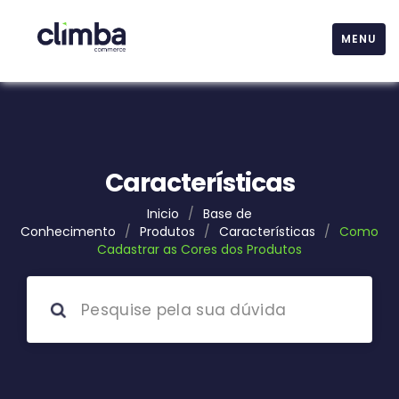
MENU
Características
Inicio
/
Base de
Conhecimento
/
Produtos
/
Características
/
Como
Cadastrar as Cores dos Produtos