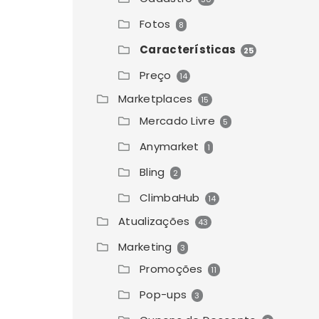
Fotos
8
Características
25
Preço
14
Marketplaces
15
Mercado Livre
5
Anymarket
1
Bling
2
ClimbaHub
14
Atualizações
43
Marketing
3
Promoções
11
Pop-ups
3