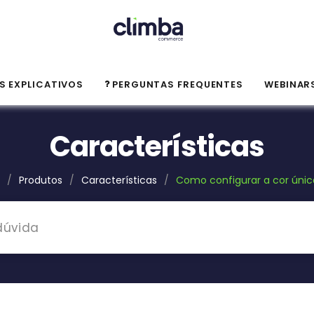
S EXPLICATIVOS
PERGUNTAS FREQUENTES
WEBINAR
Características
/
Produtos
/
Características
/
Como configurar a cor única