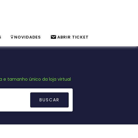
S
NOVIDADES
ABRIR TICKET
 e tamanho único da loja virtual