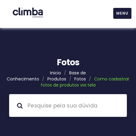
MENU
Fotos
Inicio
/
Base de
Conhecimento
/
Produtos
/
Fotos
/
Como cadastrar
fotos de produtos via tela