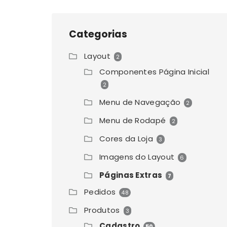
Categorias
Layout
2
Componentes Página Inicial
2
Menu de Navegação
2
Menu de Rodapé
2
Cores da Loja
3
Imagens do Layout
6
Páginas Extras
7
Pedidos
48
Produtos
3
Cadastro
50