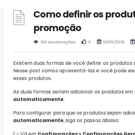
Como definir os produ
promoção
301 visualizações
0
16/05/2019
Existem duas formas de você definir os produtos
Nesse post vamos apresentá-las e você pode esc
esses produtos.
As duas formas seriam adicionar os produtos e
automaticamente
.
Para configurar para que os produtos sejam adi
automaticamente
, siga os passos abaixo:
1 – Vá em
Configurações > Configurações Ger