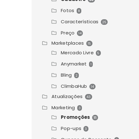
Fotos
8
Características
25
Preço
14
Marketplaces
15
Mercado Livre
5
Anymarket
1
Bling
2
ClimbaHub
14
Atualizações
43
Marketing
3
Promoções
11
Pop-ups
3