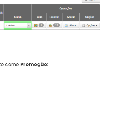
uto como
Promoção
: