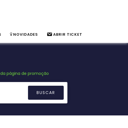
S
NOVIDADES
ABRIR TICKET
s da página de promoção