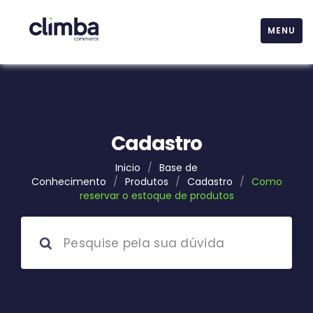
MENU
Cadastro
Inicio
/
Base de
Conhecimento
/
Produtos
/
Cadastro
/
Como
reservar o estoque de produtos