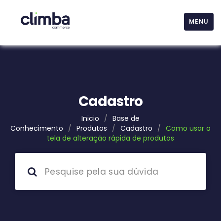
MENU
Cadastro
Inicio
/
Base de
Conhecimento
/
Produtos
/
Cadastro
/
Como usar a
tela de alteração rápida de produtos