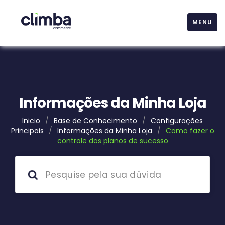
MENU
Informações da Minha Loja
Inicio
/
Base de Conhecimento
/
Configurações
Principais
/
Informações da Minha Loja
/
Como fazer o
controle dos planos de sucesso