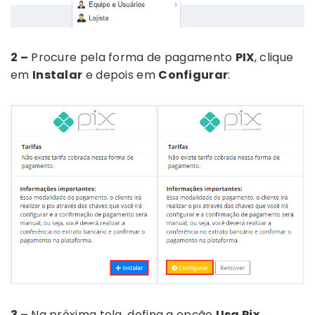
2 –
Procure pela forma de pagamento
PIX
, clique
em
Instalar
e depois em
Configurar
:
3 –
Na próxima tela, defina a opção
Usa Pix