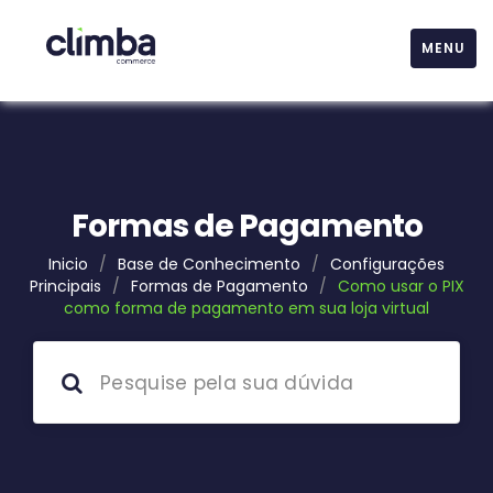
MENU
Formas de Pagamento
Inicio
/
Base de Conhecimento
/
Configurações
Principais
/
Formas de Pagamento
/
Como usar o PIX
como forma de pagamento em sua loja virtual