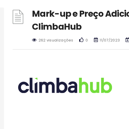
Mark-up e Preço Adici
ClimbaHub
262 visualizações
0
11/07/2023