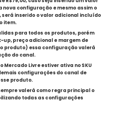
e R$79,00, caso seja inserido um valor
na nova configuração e mesmo assim o
 será inserido o valor adicional incluído
o item.
álidas para todos os produtos, porém
-up, preço adicional e margem de
o produto) essa configuração valerá
ação do canal.
o Mercado Livre estiver ativa no SKU
 demais configurações do canal de
esse produto.
empre valerá como regra principal o
bilizando todas as configurações