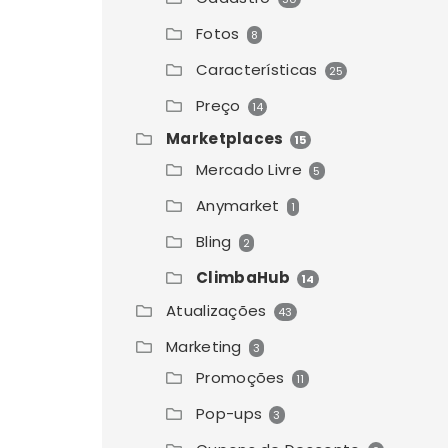
Fotos
8
Características
25
Preço
14
Marketplaces
15
Mercado Livre
5
Anymarket
1
Bling
2
ClimbaHub
14
Atualizações
43
Marketing
3
Promoções
11
Pop-ups
3