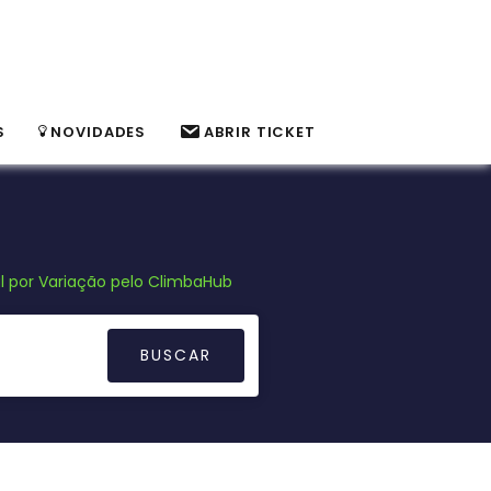
S
NOVIDADES
ABRIR TICKET
l por Variação pelo ClimbaHub