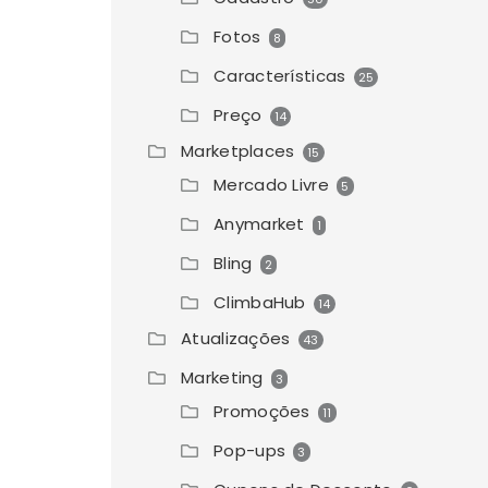
Fotos
8
Características
25
Preço
14
Marketplaces
15
Mercado Livre
5
Anymarket
1
Bling
2
ClimbaHub
14
Atualizações
43
Marketing
3
Promoções
11
Pop-ups
3