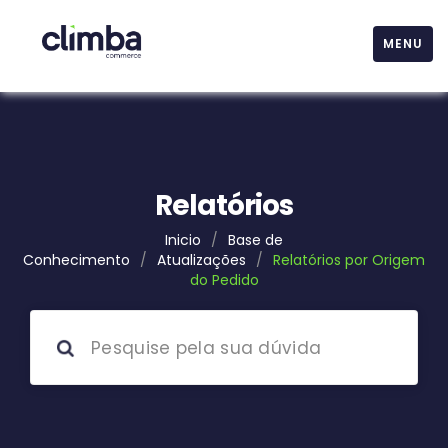
MENU
Relatórios
Inicio
/
Base de
Conhecimento
/
Atualizações
/
Relatórios por Origem
do Pedido