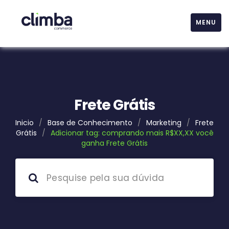
MENU
Frete Grátis
Inicio
/
Base de Conhecimento
/
Marketing
/
Frete
Grátis
/
Adicionar tag: comprando mais R$XX,XX você
ganha Frete Grátis