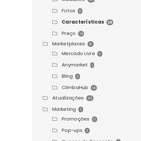
Fotos
8
Características
25
Preço
14
Marketplaces
15
Mercado Livre
5
Anymarket
1
Bling
2
ClimbaHub
14
Atualizações
43
Marketing
3
Promoções
11
Pop-ups
3