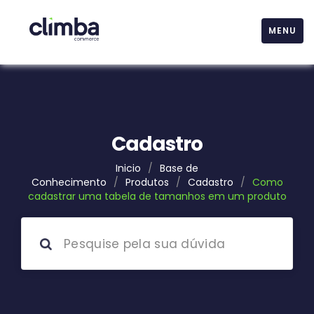
MENU
Cadastro
Inicio
/
Base de
Conhecimento
/
Produtos
/
Cadastro
/
Como
cadastrar uma tabela de tamanhos em um produto