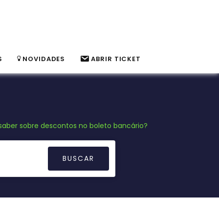
S
NOVIDADES
ABRIR TICKET
saber sobre descontos no boleto bancário?