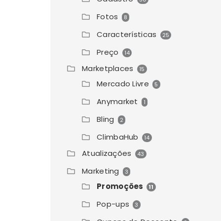
Fotos
8
Características
25
Preço
14
Marketplaces
15
Mercado Livre
5
Anymarket
1
Bling
2
ClimbaHub
14
Atualizações
43
Marketing
3
Promoções
11
Pop-ups
3