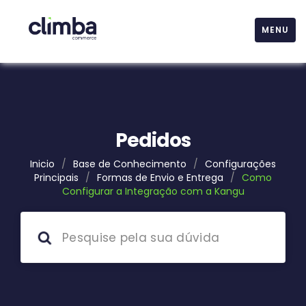
MENU
Pedidos
Inicio
/
Base de Conhecimento
/
Configurações
Principais
/
Formas de Envio e Entrega
/
Como
Configurar a Integração com a Kangu