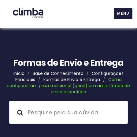
MENU
Formas de Envio e Entrega
Inicio
/
Base de Conhecimento
/
Configurações
Principais
/
Formas de Envio e Entrega
/
Como
configurar um prazo adicional (geral) em um método de
envio específico