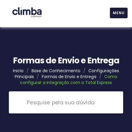
MENU
Formas de Envio e Entrega
Inicio
/
Base de Conhecimento
/
Configurações
Principais
/
Formas de Envio e Entrega
/
Como
configurar a integração com a Total Express