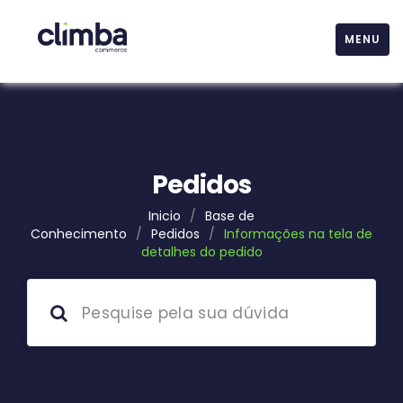
MENU
Pedidos
Inicio
/
Base de
Conhecimento
/
Pedidos
/
Informações na tela de
detalhes do pedido