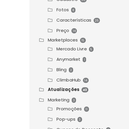
Fotos
8
Características
25
Preço
14
Marketplaces
15
Mercado Livre
5
Anymarket
1
Bling
2
ClimbaHub
14
Atualizações
43
Marketing
3
Promoções
11
Pop-ups
3