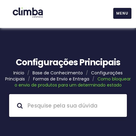
MENU
Configurações Principais
Inicio
/
Base de Conhecimento
/
Configurações
Principais
/
Formas de Envio e Entrega
/
Como bloquear
o envio de produtos para um determinado estado