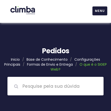
MENU
Pedidos
Inicio
/
Base de Conhecimento
/
Configurações
Principais
/
Formas de Envio e Entrega
/
O que é o SIGEP
Web?